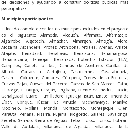
de decisiones y ayudando a construir políticas públicas más
participativas.
Municipios participantes
El listado completo con los 88 municipios incluidos en el proyecto
es el siguiente: Alameda, Alcaucín, Alfarnate, Alfarnatejo,
Algarrobo, Algatocín, Almáchar, Almargen, Almogía, Álora,
Alozaina, Alpandeire, Árchez, Archidona, Ardales, Arenas, Arriate,
Atajate, Benadalid, Benahavís, Benalauría, Benamargosa,
Benamocarra, Benaoján, Benarrabá, Bobadilla Estación (ELA),
Campillos, Cañete la Real, Canillas de Aceituno, Canillas de
Albaida, Carratraca, Cartajima, Casabermeja, Casarabonela,
Casares, Colmenar, Comares, Cómpeta, Cortes de la Frontera,
Cuevas Bajas, Cuevas del Becerro, Cuevas de San Marcos, Cútar,
El Borge, El Burgo, Faraján, Frigiliana, Fuente de Piedra, Gaucín,
Genalguacil, Guaro, Humilladero, Igualeja, Istán, Iznate, Jimera de
Líbar, Jubrique, Júzcar, La Viñuela, Macharaviaya, Manilva,
Moclinejo, Mollina, Monda, Montecorto, Montejaque, Ojén,
Parauta, Periana, Pizarra, Pujerra, Riogordo, Salares, Sayalonga,
Sedella, Serrato, Sierra de Yeguas, Teba, Tolox, Torrox, Totalán,
Valle de Abdalajís, Villanueva de Algaidas, Villanueva de la