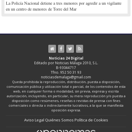
La Policía Nacional detiene a tres menores por agredir a un vigilante
en un centro de menores de Torre del Mar
Noticias 24 Digital
Editado por Noticias Málaga 2010, S.L.
B-93044717
Tfno. 952 50 31 93
noticiasdemalaga@gmail.com
Queda prohibida la reproducción, distribución, puesta a disposición,
comunicación pública y utilización total o parcial, de los contenidos de esta
web, en cualquier forma o modalidad, sin previa, expresa y escrita
autorización, incluyendo, en particular, su mera reproducción y/o puesta a
disposición como resúmenes, reseñas o revistas de prensa con fines
comerciales o directa o indirectamente lucrativos, a la que se manifiesta
oposición expresa.
Aviso Legal
Quiénes Somos
Política de Cookies