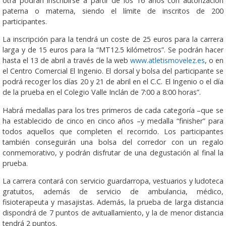
otra podrán inscribirse a partir de los 16 años con autorización
paterna o materna, siendo el límite de inscritos de 200
participantes.
La inscripción para la tendrá un coste de 25 euros para la carrera
larga y de 15 euros para la “MT12.5 kilómetros”. Se podrán hacer
hasta el 13 de abril a través de la web
www.atletismovelez.es
, o en
el Centro Comercial El Ingenio. El dorsal y bolsa del participante se
podrá recoger los días 20 y 21 de abril en el C.C. El Ingenio o el día
de la prueba en el Colegio Valle Inclán de 7:00 a 8:00 horas”.
Habrá medallas para los tres primeros de cada categoría –que se
ha establecido de cinco en cinco años –y medalla “finisher” para
todos aquellos que completen el recorrido. Los participantes
también conseguirán una bolsa del corredor con un regalo
conmemorativo, y podrán disfrutar de una degustación al final la
prueba.
La carrera contará con servicio guardarropa, vestuarios y ludoteca
gratuitos, además de servicio de ambulancia, médico,
fisioterapeuta y masajistas. Además, la prueba de larga distancia
dispondrá de 7 puntos de avituallamiento, y la de menor distancia
tendrá 2 puntos.