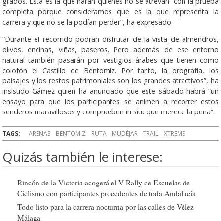
grados. Ésta es la que harán quienes no se atrevan con la prueba
completa porque consideramos que es la que representa la
carrera y que no se la podían perder”, ha expresado.
“Durante el recorrido podrán disfrutar de la vista de almendros,
olivos, encinas, viñas, paseros. Pero además de ese entorno
natural también pasarán por vestigios árabes que tienen como
colofón el Castillo de Bentomiz. Por tanto, la orografía, los
paisajes y los restos patrimoniales son los grandes atractivos”, ha
insistido Gámez quien ha anunciado que este sábado habrá “un
ensayo para que los participantes se animen a recorrer estos
senderos maravillosos y comprueben in situ que merece la pena”.
TAGS:
ARENAS
BENTOMIZ
RUTA
MUDÉJAR
TRAIL
XTREME
Quizás también le interese:
Rincón de la Victoria acogerá el V Rally de Escuelas de
Ciclismo con participantes procedentes de toda Andalucía
Todo listo para la carrera nocturna por las calles de Vélez-
Málaga