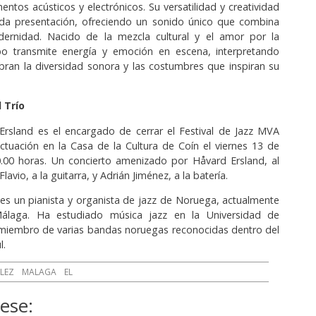
entos acústicos y electrónicos. Su versatilidad y creatividad
da presentación, ofreciendo un sonido único que combina
dernidad. Nacido de la mezcla cultural y el amor por la
po transmite energía y emoción en escena, interpretando
bran la diversidad sonora y las costumbres que inspiran su
 Trío
Ersland es el encargado de cerrar el Festival de Jazz MVA
tuación en la Casa de la Cultura de Coín el viernes 13 de
0.00 horas. Un concierto amenizado por Håvard Ersland, al
lavio, a la guitarra, y Adrián Jiménez, a la batería.
es un pianista y organista de jazz de Noruega, actualmente
Málaga. Ha estudiado música jazz en la Universidad de
 miembro de varias bandas noruegas reconocidas dentro del
l.
ELEZ
MALAGA
EL
ese: