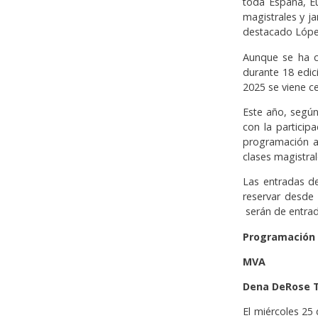
toda España, Eu
magistrales y j
destacado Lópe
Aunque se ha c
durante 18 edic
2025 se viene c
Este año, según
con la particip
programación ar
clases magistral
Las entradas de
reservar desde 
serán de entrad
Programación
MVA
Dena DeRose Tr
El miércoles 25 