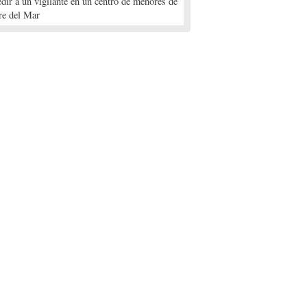
edir a un vigilante en un centro de menores de
re del Mar