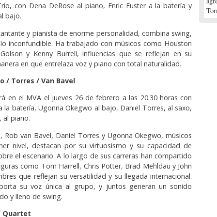
agr
ío, con Dena DeRose al piano, Enric Fuster a la batería y
Tor
l bajo.
antante y pianista de enorme personalidad, combina swing,
tilo inconfundible. Ha trabajado con músicos como Houston
Golson y Kenny Burrell, influencias que se reflejan en su
anera en que entrelaza voz y piano con total naturalidad.
 / Torres / Van Bavel
ará en el MVA el jueves 26 de febrero a las 20.30 horas con
a la batería, Ugonna Okegwo al bajo, Daniel Torres, al saxo,
 al piano.
e, Rob van Bavel, Daniel Torres y Ugonna Okegwo, músicos
mer nivel, destacan por su virtuosismo y su capacidad de
bre el escenario. A lo largo de sus carreras han compartido
iguras como Tom Harrell, Chris Potter, Brad Mehldau y John
bres que reflejan su versatilidad y su llegada internacional.
orta su voz única al grupo, y juntos generan un sonido
do y lleno de swing.
 Quartet