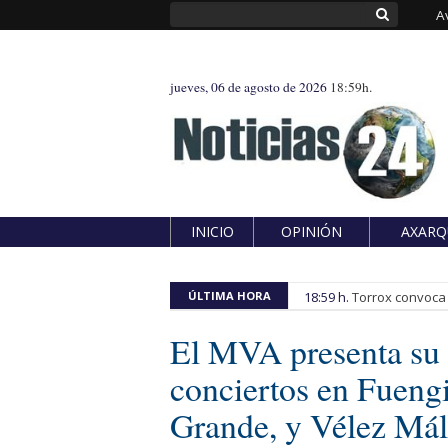
A
jueves, 06 de agosto de 2026
18:59h.
INICIO
OPINIÓN
AXARQ
ÚLTIMA HORA
18:59 h.
Torrox convoca e
El MVA presenta su 
conciertos en Fuengi
Grande, y Vélez Má