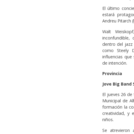
El último conci
estará protago
Andreu Pitarch (
Walt Weiskopf
inconfundible,
dentro del jazz
como Steely D
influencias que
de intención.
Provincia
Jove Big Band
El jueves 26 de 
Municipal de Al
formación la c
creatividad, y
niños.
Se atrevieron