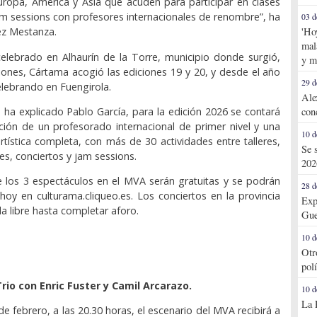
ropa, América y Asia que acuden para participar en clases
am sessions con profesores internacionales de renombre”, ha
03 d
'Ho
z Mestanza.
mal
elebrado en Alhaurín de la Torre, municipio donde surgió,
y m
iones, Cártama acogió las ediciones 19 y 20, y desde el año
29 d
elebrando en Fuengirola.
Ale
 ha explicado Pablo García, para la edición 2026 se contará
con
ación de un profesorado internacional de primer nivel y una
10 d
tística completa, con más de 30 actividades entre talleres,
Se 
es, conciertos y jam sessions.
202
 los 3 espectáculos en el MVA serán gratuitas y se podrán
28 d
hoy en culturama.cliqueo.es. Los conciertos en la provincia
Exp
a libre hasta completar aforo.
Gue
10 d
Otr
pol
io con Enric Fuster y Camil Arcarazo.
10 d
La 
de febrero, a las 20.30 horas, el escenario del MVA recibirá a