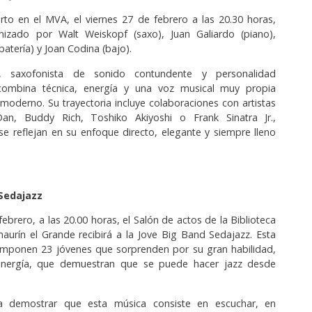
erto en el MVA, el viernes 27 de febrero a las 20.30 horas,
nizado por Walt Weiskopf (saxo), Juan Galiardo (piano),
batería) y Joan Codina (bajo).
, saxofonista de sonido contundente y personalidad
 combina técnica, energía y una voz musical muy propia
 moderno. Su trayectoria incluye colaboraciones con artistas
an, Buddy Rich, Toshiko Akiyoshi o Frank Sinatra Jr.,
 se reflejan en su enfoque directo, elegante y siempre lleno
 Sedajazz
febrero, a las 20.00 horas, el Salón de actos de la Biblioteca
haurín el Grande recibirá a la Jove Big Band Sedajazz. Esta
omponen 23 jóvenes que sorprenden por su gran habilidad,
 energía, que demuestran que se puede hacer jazz desde
 a demostrar que esta música consiste en escuchar, en