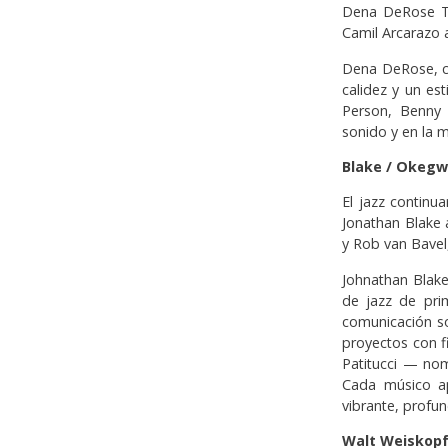
Dena DeRose Tr
Camil Arcarazo a
Dena DeRose, c
calidez y un es
Person, Benny 
sonido y en la m
Blake / Okegwo
El jazz continu
Jonathan Blake 
y Rob van Bavel,
Johnathan Blak
de jazz de pri
comunicación so
proyectos con f
Patitucci — nom
Cada músico ap
vibrante, profun
Walt Weiskopf