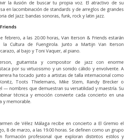
ivir la ilusión de buscar tu propia voz. El atractivo de su
asa en lacombinación de standards y de arreglos de grandes
oria del Jazz: bandas sonoras, funk, rock y latin jazz.
 Friends
 febrero, a las 20.00 horas, Van Iterson & Friends estarán
la Cultura de Fuengirola. Junto a Martijn Van Iterson
carazo, al bajo y Toni Vaquer, al piano.
terson, guitarrista y compositor de jazz con enorme
estaca por su virtuosismo y un sonido cálido y envolvente. A
arrera ha tocado junto a artistas de talla internacional como
Konitz, Toots Thielemans, Mike Stern, Randy Brecker o
l — nombres que demuestran su versatilidad y maestría. Su
inar técnica y emoción convierte cada concierto en una
ca y memorable.
Carmen de Vélez Málaga recibe en concierto a El Gremio el
, 8 de marzo, a las 19.00 horas. Se definen como un grupo
 formación profesional que exploran distintos estilos y