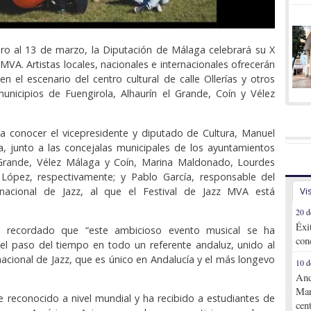
ro al 13 de marzo, la Diputación de Málaga celebrará su X
 MVA. Artistas locales, nacionales e internacionales ofrecerán
en el escenario del centro cultural de calle Ollerías y otros
unicipios de Fuengirola, Alhaurín el Grande, Coín y Vélez
a conocer el vicepresidente y diputado de Cultura, Manuel
, junto a las concejalas municipales de los ayuntamientos
 Grande, Vélez Málaga y Coín, Marina Maldonado, Lourdes
 López, respectivamente; y Pablo García, responsable del
rnacional de Jazz, al que el Festival de Jazz MVA está
Vi
20 d
Éxi
a recordado que “este ambicioso evento musical se ha
con
el paso del tiempo en todo un referente andaluz, unido al
nacional de Jazz, que es único en Andalucía y el más longevo
10 d
And
Mar
 reconocido a nivel mundial y ha recibido a estudiantes de
cen