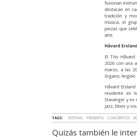
fusionan instrum
destacan en ca
tradición y mo
música, el gru
piezas que cele
arte.
Håvard Ersland
El Trío Håvard 
2026 con una ac
marzo, a las 2
órgano; Angelo F
Håvard Ersland 
residente en 
Stavanger y es
jazz, blues y sou
TAGS:
FESTIVAL
PRESENTA
CONCIERTOS
V
Quizás también le inter