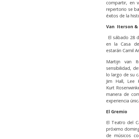
compartir, en v
repertorio se b
éxitos de la hist
Van Iterson &
El sábado 28 de
en la Casa de 
estarán Camil Ar
Martijn van I
sensibilidad, d
lo largo de su c
Jim Hall, Lee 
Kurt Rosenwinke
manera de comb
experiencia úni
El Gremio
El Teatro del 
próximo domingo
de músicos con