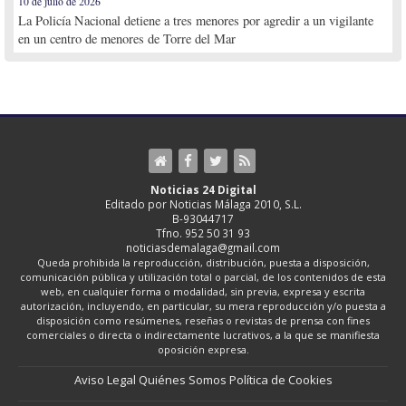
10 de julio de 2026
La Policía Nacional detiene a tres menores por agredir a un vigilante
en un centro de menores de Torre del Mar
Noticias 24 Digital
Editado por Noticias Málaga 2010, S.L.
B-93044717
Tfno. 952 50 31 93
noticiasdemalaga@gmail.com
Queda prohibida la reproducción, distribución, puesta a disposición,
comunicación pública y utilización total o parcial, de los contenidos de esta
web, en cualquier forma o modalidad, sin previa, expresa y escrita
autorización, incluyendo, en particular, su mera reproducción y/o puesta a
disposición como resúmenes, reseñas o revistas de prensa con fines
comerciales o directa o indirectamente lucrativos, a la que se manifiesta
oposición expresa.
Aviso Legal
Quiénes Somos
Política de Cookies