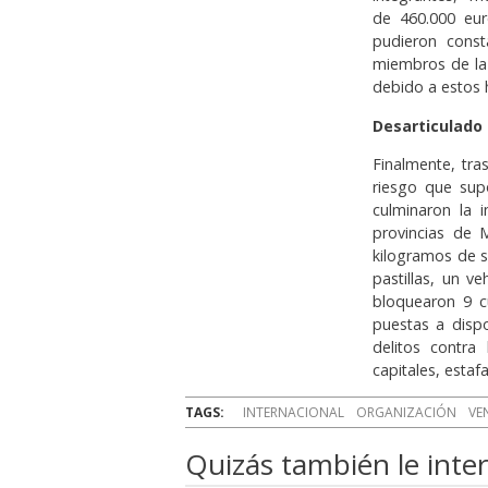
de 460.000 eu
pudieron consta
miembros de la 
debido a estos 
Desarticulado
Finalmente, tras
riesgo que sup
culminaron la i
provincias de 
kilogramos de s
pastillas, un v
bloquearon 9 c
puestas a dispo
delitos contra
capitales, estaf
TAGS:
INTERNACIONAL
ORGANIZACIÓN
VE
Quizás también le inter