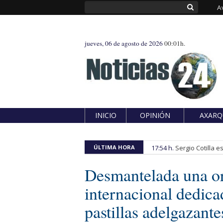
A
jueves, 06 de agosto de 2026
00:01h.
INICIO
OPINIÓN
AXARQ
ÚLTIMA HORA
17:54 h.
Sergio Cotilla 
Desmantelada una or
internacional dedicad
pastillas adelgazante