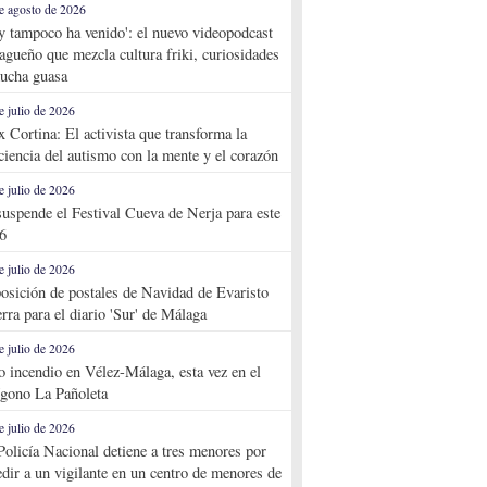
e agosto de 2026
y tampoco ha venido': el nuevo videopodcast
agueño que mezcla cultura friki, curiosidades
ucha guasa
e julio de 2026
x Cortina: El activista que transforma la
ciencia del autismo con la mente y el corazón
e julio de 2026
suspende el Festival Cueva de Nerja para este
6
e julio de 2026
osición de postales de Navidad de Evaristo
rra para el diario 'Sur' de Málaga
e julio de 2026
o incendio en Vélez-Málaga, esta vez en el
ígono La Pañoleta
e julio de 2026
Policía Nacional detiene a tres menores por
edir a un vigilante en un centro de menores de