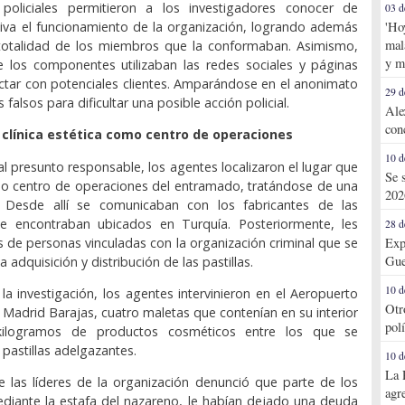
policiales permitieron a los investigadores conocer de
03 d
iva el funcionamiento de la organización, logrando además
'Ho
mal
a totalidad de los miembros que la conformaban. Asimismo,
y m
e los componentes utilizaban las redes sociales y páginas
tar con potenciales clientes. Amparándose en el anonimato
29 d
falsos para dificultar una posible acción policial.
Ale
con
 clínica estética como centro de operaciones
10 d
 al presunto responsable, los agentes localizaron el lugar que
Se 
o centro de operaciones del entramado, tratándose de una
202
ca. Desde allí se comunicaban con los fabricantes de las
 se encontraban ubicados en Turquía. Posteriormente, les
28 d
os de personas vinculadas con la organización criminal que se
Exp
Gue
 adquisición y distribución de las pastillas.
10 d
a investigación, los agentes intervinieron en el Aeropuerto
Otr
 Madrid Barajas, cuatro maletas que contenían en su interior
pol
logramos de productos cosméticos entre los que se
pastillas adelgazantes.
10 d
La 
 las líderes de la organización denunció que parte de los
agr
diante la estafa del nazareno, le habían dejado una deuda