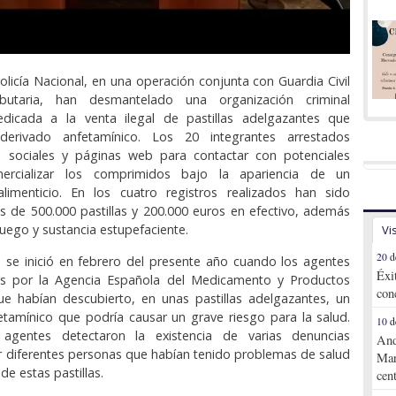
olicía Nacional, en una operación conjunta con Guardia Civil
butaria, han desmantelado una organización criminal
dedicada a la venta ilegal de pastillas adelgazantes que
derivado anfetamínico. Los 20 integrantes arrestados
es sociales y páginas web para contactar con potenciales
mercializar los comprimidos bajo la apariencia de un
imenticio. En los cuatro registros realizados han sido
s de 500.000 pastillas y 200.000 euros en efectivo, además
uego y sustancia estupefaciente.
Vi
20 d
n se inició en febrero del presente año cuando los agentes
Éxi
os por la Agencia Española del Medicamento y Productos
con
ue habían descubierto, en unas pastillas adelgazantes, un
tamínico que podría causar un grave riesgo para la salud.
10 d
 agentes detectaron la existencia de varias denuncias
And
r diferentes personas que habían tenido problemas de salud
Mar
e estas pastillas.
cen