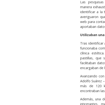
Las pesquisas 
manera exhaust
identificar a l
averiguaron qu
web para contac
aportaban datos 
Utilizaban una
Tras identificar
funcionaba com
clínica estéti
pastillas, que
facilitaban dat
encargaban de la
Avanzando con l
Adolfo Suárez –
más de 120 ki
encontraban las 
Además, una de
integrantes, me