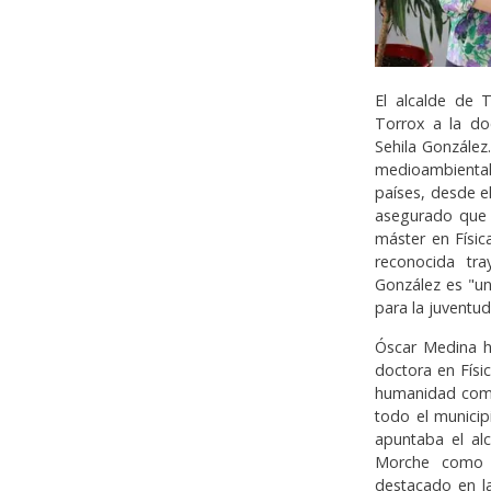
El alcalde de 
Torrox a la do
Sehila González
medioambiental
países, desde e
asegurado que 
máster en Físic
reconocida tra
González es "un
para la juventud
Óscar Medina h
doctora en Físi
humanidad como 
todo el munici
apuntaba el al
Morche como e
destacado en la