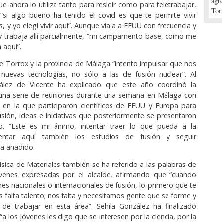
agr
ue ahora lo utiliza tanto para residir como para teletrabajar,
Tor
“si algo bueno ha tenido el covid es que te permite vivir
, y yo elegí vivir aquí”. Aunque viaja a EEUU con frecuencia y
y trabaja allí parcialmente, “mi campamento base, como me
 aquí”.
 Torrox y la provincia de Málaga “intento impulsar que nos
nuevas tecnologías, no sólo a las de fusión nuclear”. Al
ález de Vicente ha explicado que este año coordinó la
 una serie de reuniones durante una semana en Málaga con
 en la que participaron científicos de EEUU y Europa para
usión, ideas e iniciativas que posteriormente se presentaron
. “Este es mi ánimo, intentar traer lo que pueda a la
mentar aquí también los estudios de fusión y seguir
a añadido.
ísica de Materiales también se ha referido a las palabras de
venes expresadas por el alcalde, afirmando que “cuando
es nacionales o internacionales de fusión, lo primero que te
s falta talento; nos falta y necesitamos gente que se forme y
de trabajar en esta área”. Sehila González ha finalizado
 los jóvenes les digo que se interesen por la ciencia, por la