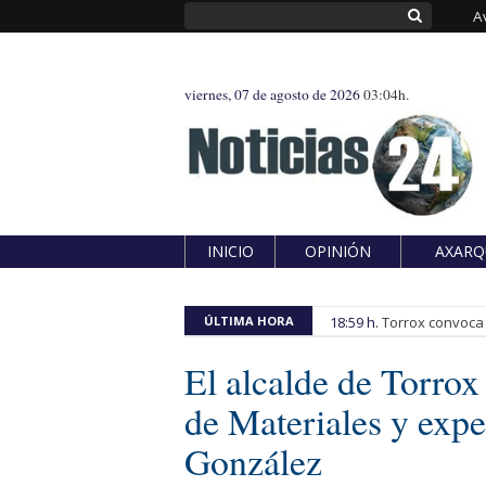
A
viernes, 07 de agosto de 2026
03:04h.
INICIO
OPINIÓN
AXARQ
ÚLTIMA HORA
18:59 h.
Torrox convoca e
El alcalde de Torrox 
de Materiales y expe
González