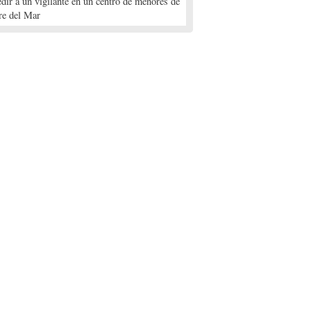
edir a un vigilante en un centro de menores de
re del Mar