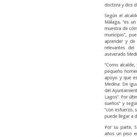
doctora y dos de
Según el alcald
Málaga, “es un
muestra de cóm
municipio”, pu
aprender y de 
relevantes de
aseverado Medi
“Como alcalde,
pequeño homena
apoyo y que es
Medina. De igua
del Ayuntamien
Lagos”. Por últi
sueños” y segui
“con esfuerzo, s
puede llegar a d
Por su parte, 
años un piso e