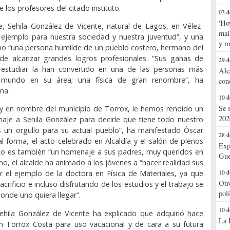
 los profesores del citado instituto.
03 d
'Ho
e, Sehila González de Vicente, natural de Lagos, en Vélez-
mal
 ejemplo para nuestra sociedad y nuestra juventud”, y una
y m
o “una persona humilde de un pueblo costero, hermano del
ede alcanzar grandes logros profesionales. “Sus ganas de
29 d
estudiar la han convertido en una de las personas más
Ale
l mundo en su área; una física de gran renombre”, ha
con
na.
10 d
Se 
 y en nombre del municipio de Torrox, le hemos rendido un
202
je a Sehila González para decirle que tiene todo nuestro
 un orgullo para su actual pueblo”, ha manifestado Óscar
28 d
l forma, el acto celebrado en Alcaldía y el salón de plenos
Exp
to es también “un homenaje a sus padres, muy queridos en
Gue
mo, el alcalde ha animado a los jóvenes a “hacer realidad sus
10 d
r el ejemplo de la doctora en Física de Materiales, ya que
Otr
acrificio e incluso disfrutando de los estudios y el trabajo se
pol
onde uno quiera llegar”.
10 d
Sehila González de Vicente ha explicado que adquirió hace
La 
n Torrox Costa para uso vacacional y de cara a su futura