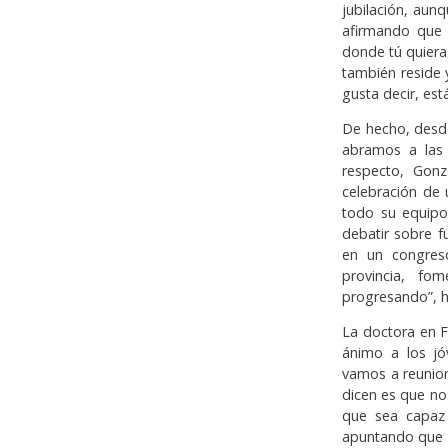
jubilación, aunq
afirmando que 
donde tú quieras
también reside 
gusta decir, está
De hecho, desde
abramos a las 
respecto, Gonz
celebración de
todo su equipo
debatir sobre f
en un congreso
provincia, fo
progresando”, h
La doctora en F
ánimo a los jó
vamos a reunion
dicen es que no
que sea capaz 
apuntando que “a