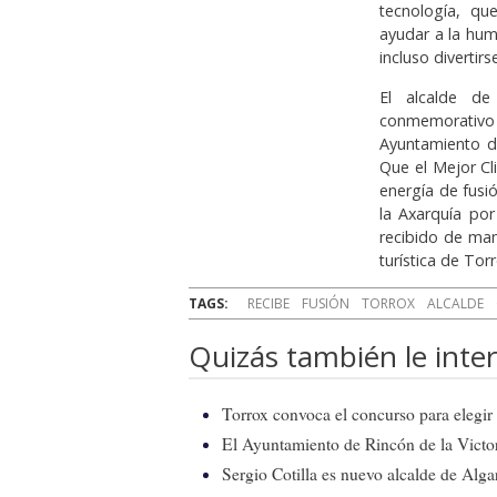
tecnología, q
ayudar a la hum
incluso divertir
El alcalde d
conmemorativo
Ayuntamiento de
Que el Mejor Cl
energía de fusi
la Axarquía po
recibido de ma
turística de Tor
TAGS:
RECIBE
FUSIÓN
TORROX
ALCALDE
Quizás también le inter
Torrox convoca el concurso para elegir e
El Ayuntamiento de Rincón de la Victor
Sergio Cotilla es nuevo alcalde de Alg