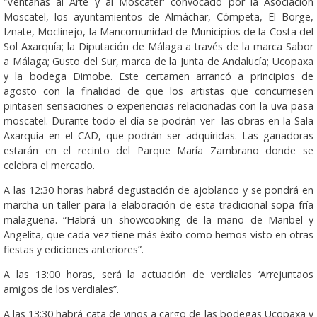
“Ventanas al Arte y al Moscatel” convocado por la Asociación
Moscatel, los ayuntamientos de Almáchar, Cómpeta, El Borge,
Iznate, Moclinejo, la Mancomunidad de Municipios de la Costa del
Sol Axarquía; la Diputación de Málaga a través de la marca Sabor
a Málaga; Gusto del Sur, marca de la Junta de Andalucía; Ucopaxa
y la bodega Dimobe. Este certamen arrancó a principios de
agosto con la finalidad de que los artistas que concurriesen
pintasen sensaciones o experiencias relacionadas con la uva pasa
moscatel. Durante todo el día se podrán ver las obras en la Sala
Axarquía en el CAD, que podrán ser adquiridas. Las ganadoras
estarán en el recinto del Parque María Zambrano donde se
celebra el mercado.
A las 12:30 horas habrá degustación de ajoblanco y se pondrá en
marcha un taller para la elaboración de esta tradicional sopa fría
malagueña. “Habrá un showcooking de la mano de Maribel y
Angelita, que cada vez tiene más éxito como hemos visto en otras
fiestas y ediciones anteriores”.
A las 13:00 horas, será la actuación de verdiales ‘Arrejuntaos
amigos de los verdiales”.
A las 13:30 habrá cata de vinos a cargo de las bodegas Ucopaxa y